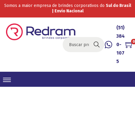
Somos a maior empresa de brindes corporativos do
Sul do Brasil
| Envio Nacional
(51)
384
0
0-
Buscar
107
5