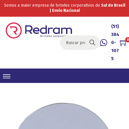
Somos a maior empresa de brindes corporativos do
Sul do Brasil
| Envio Nacional
(51)
384
0
0-
Buscar
107
5