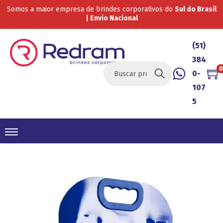
Somos a maior empresa de brindes corporativos do
Sul do Brasil
| Envio Nacional
(51)
384
0
0-
Buscar
107
5