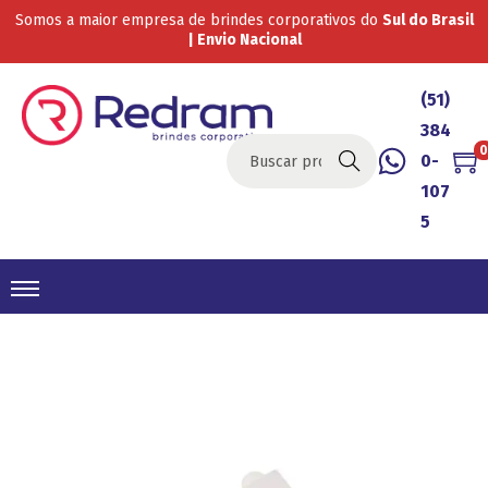
Somos a maior empresa de brindes corporativos do
Sul do Brasil
| Envio Nacional
(51)
384
0
0-
Buscar
107
5