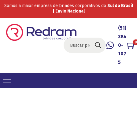
Somos a maior empresa de brindes corporativos do
Sul do Brasil
| Envio Nacional
(51)
384
0
0-
Buscar
107
5