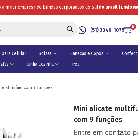
 a maior empresa de brindes corporativos do
Sul do Brasil | Envio N
0
Buscar
(51) 3840-1075
 para Celular
Bolsas
Canecas e Copos
Confecç
rafas
Linha Cozinha
Pet
x e alumínio com 9 funções
Mini alicate multi
com 9 funções
Entre em contato 