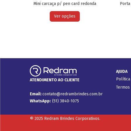
Mini carcaça p/ pen card redonda
Porta
Ver opções
AJUDA
Política
ATENDIMENTO AO CLIENTE
Termos
Email:
contato@redrambrindes.com.br
WhatsApp:
(51) 3840-1075
© 2025 Redram Brindes Corporativos.