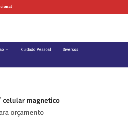
acional
ão
Cuidado Pessoal
Diversos
/ celular magnetico
para orçamento