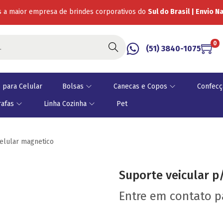
 a maior empresa de brindes corporativos do
Sul do Brasil | Envio N
0
Buscar
(51) 3840-1075
 para Celular
Bolsas
Canecas e Copos
Confecç
rafas
Linha Cozinha
Pet
celular magnetico
Suporte veicular p
Entre em contato 