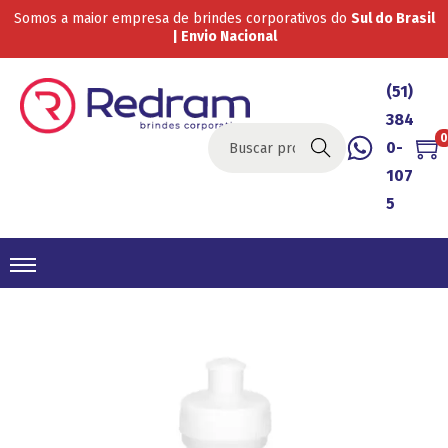
Somos a maior empresa de brindes corporativos do
Sul do Brasil
| Envio Nacional
(51)
384
0
0-
Buscar
107
5