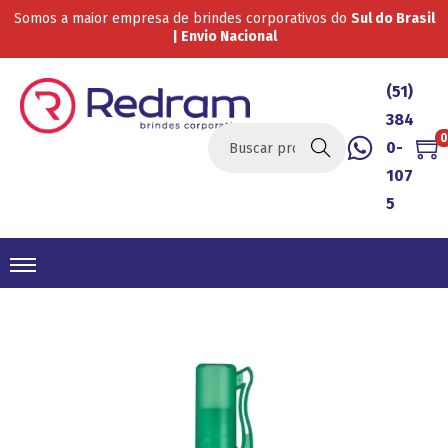
Somos a maior empresa de brindes corporativos do
Sul do Brasil
| Envio Nacional
(51)
384
0
0-
Buscar
107
5