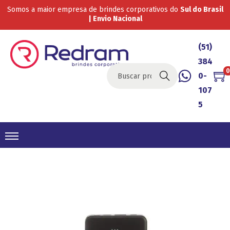
Somos a maior empresa de brindes corporativos do
Sul do Brasil
| Envio Nacional
(51)
384
0
0-
Buscar
107
5