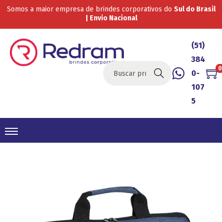
Somos a maior empresa de brindes corporativos do
Sul do Brasil
| Envio Nacional
(51)
384
0
0-
Buscar
107
5