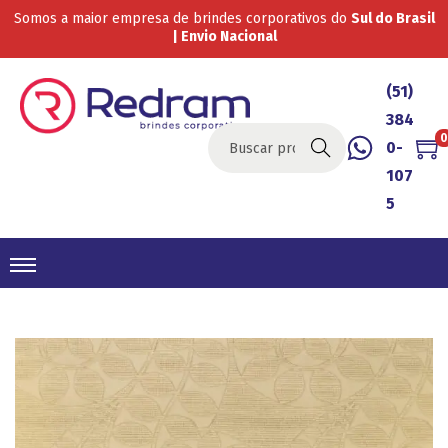
Somos a maior empresa de brindes corporativos do
Sul do Brasil
| Envio Nacional
(51)
384
0
0-
Buscar
107
5