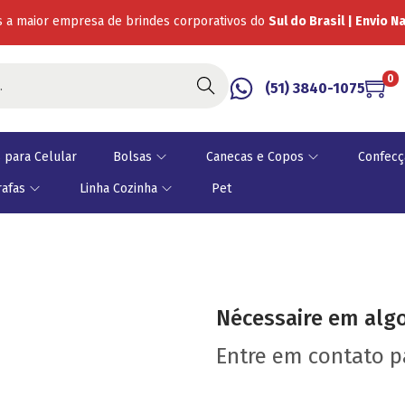
 a maior empresa de brindes corporativos do
Sul do Brasil | Envio N
0
Buscar
(51) 3840-1075
 para Celular
Bolsas
Canecas e Copos
Confecç
rafas
Linha Cozinha
Pet
Nécessaire em alg
Entre em contato 