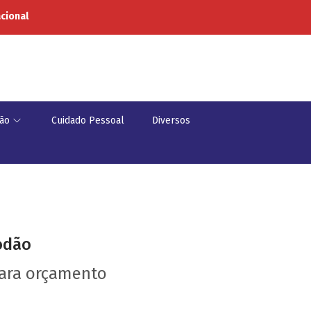
acional
ão
Cuidado Pessoal
Diversos
odão
para orçamento