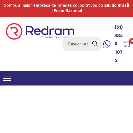
Somos a maior empresa de brindes corporativos do
Sul do Brasil
| Envio Nacional
(51)
384
0
0-
Buscar
107
5