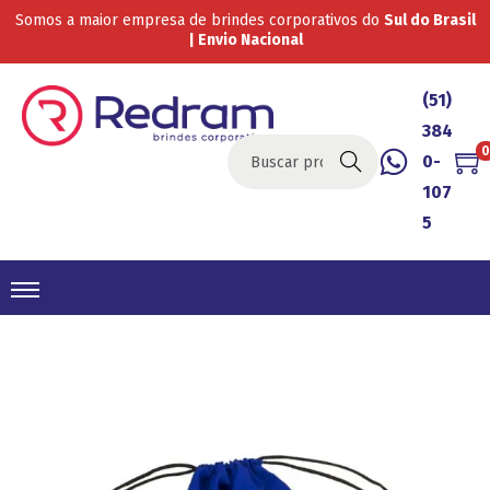
Somos a maior empresa de brindes corporativos do
Sul do Brasil
| Envio Nacional
(51)
384
0
0-
Buscar
107
5