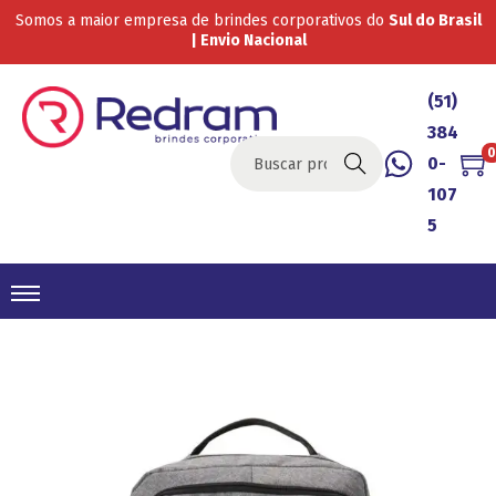
Somos a maior empresa de brindes corporativos do
Sul do Brasil
| Envio Nacional
(51)
384
0
0-
Buscar
107
5