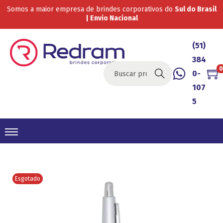
Somos a maior empresa de brindes corporativos do
Sul do Brasil
| Envio Nacional
(51)
384
0
0-
Buscar
107
5
Esgotado