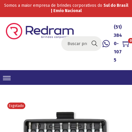
Somos a maior empresa de brindes corporativos do
Sul do Brasil
| Envio Nacional
(51)
384
0
0-
Buscar
107
5
Esgotado