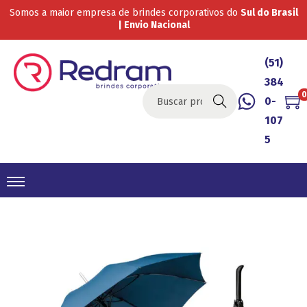
Somos a maior empresa de brindes corporativos do
Sul do Brasil
| Envio Nacional
(51)
384
0
0-
Buscar
107
5