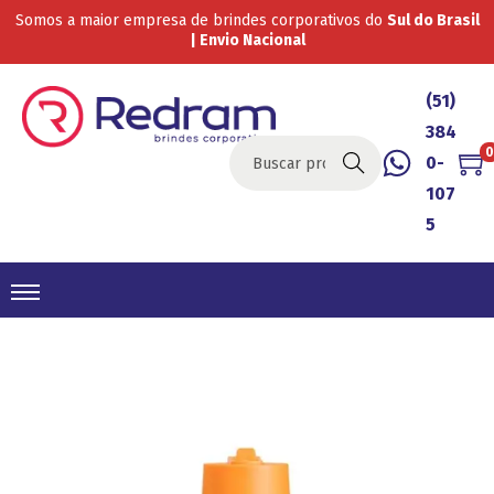
Somos a maior empresa de brindes corporativos do
Sul do Brasil
| Envio Nacional
(51)
384
0
0-
Buscar
107
5