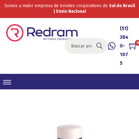
Somos a maior empresa de brindes corporativos do
Sul do Brasil
| Envio Nacional
(51)
384
0
0-
Buscar
107
5