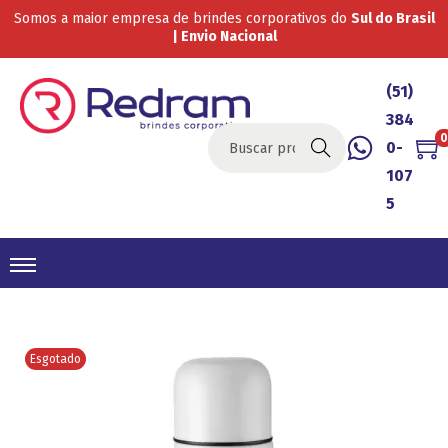
Somos a maior empresa de brindes corporativos do
Sul do Brasil
| Envio Nacional
(51)
384
0
0-
Buscar
107
5
Esgotado