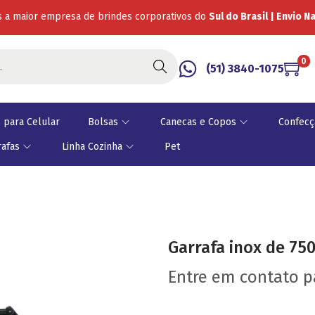
 a maior empresa de brindes corporativos do
Sul do Brasil | Envio N
0
Buscar
(51) 3840-1075
 para Celular
Bolsas
Canecas e Copos
Confecç
rafas
Linha Cozinha
Pet
Garrafa inox de 75
Entre em contato 