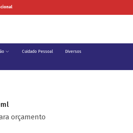
acional
ão
Cuidado Pessoal
Diversos
0ml
para orçamento