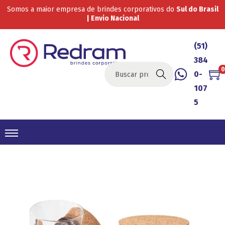
Somos a maior empresa de brindes corporativos do
Sul do Brasil
| Envio Nacional
(51)
384
0
0-
Buscar
107
5