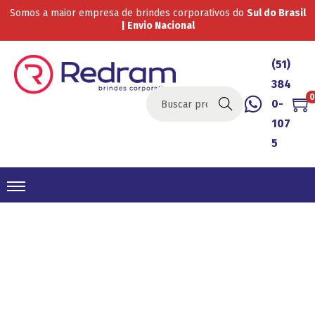
Somos a maior empresa de brindes corporativos do
Sul do Brasil
| Envio Nacional
(51)
384
0
0-
Buscar
107
5