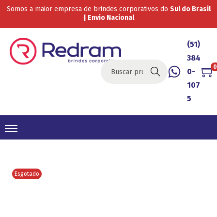
Somos a maior empresa de brindes corporativos do
Sul do Brasil
| Envio Nacional
(51)
384
0
0-
Buscar
107
5
Esgotado