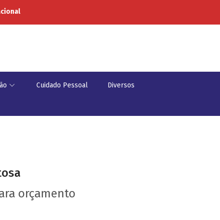
acional
ão
Cuidado Pessoal
Diversos
tosa
para orçamento