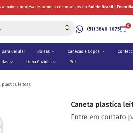
 a maior empresa de brindes corporativos do
Sul do Brasil | Envio N
0
Buscar
(51) 3840-1075
 para Celular
Bolsas
Canecas e Copos
Confecç
rafas
Linha Cozinha
Pet
 plastica leitosa
Caneta plastica lei
Entre em contato 