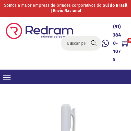
Somos a maior empresa de brindes corporativos do
Sul do Brasil
| Envio Nacional
(51)
384
0
0-
Buscar
107
5