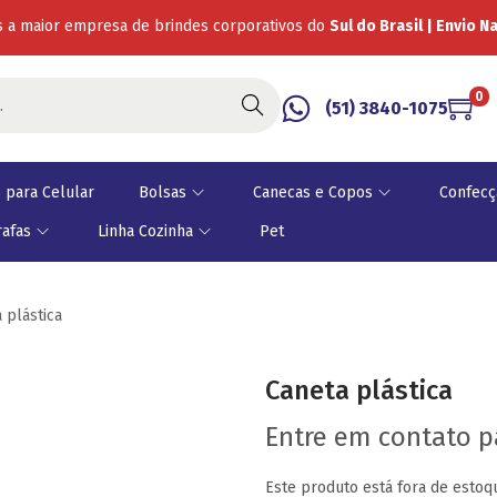
 a maior empresa de brindes corporativos do
Sul do Brasil | Envio N
0
Buscar
(51) 3840-1075
 para Celular
Bolsas
Canecas e Copos
Confecç
rafas
Linha Cozinha
Pet
 plástica
Caneta plástica
Entre em contato 
Este produto está fora de estoqu