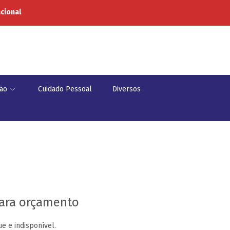
acional
ão
Cuidado Pessoal
Diversos
para orçamento
e e indisponível.