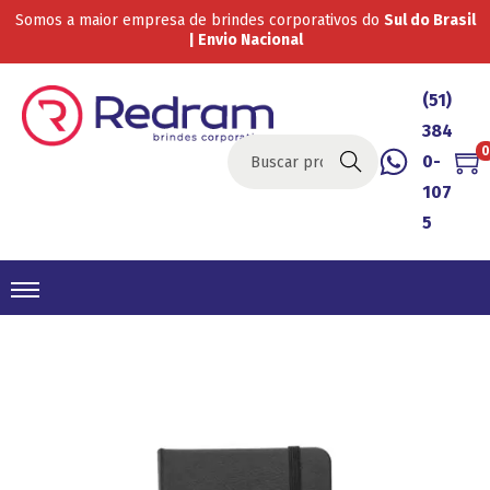
Somos a maior empresa de brindes corporativos do
Sul do Brasil
| Envio Nacional
(51)
384
0
0-
Buscar
107
5