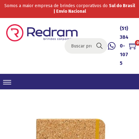
Somos a maior empresa de brindes corporativos do
Sul do Brasil
| Envio Nacional
(51)
384
0
0-
Buscar
107
5