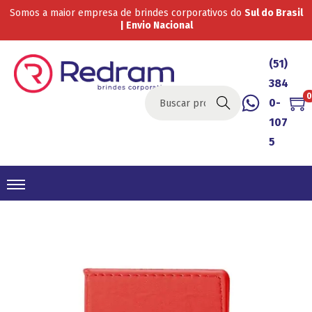
Somos a maior empresa de brindes corporativos do
Sul do Brasil
| Envio Nacional
(51)
384
0
0-
Buscar
107
5